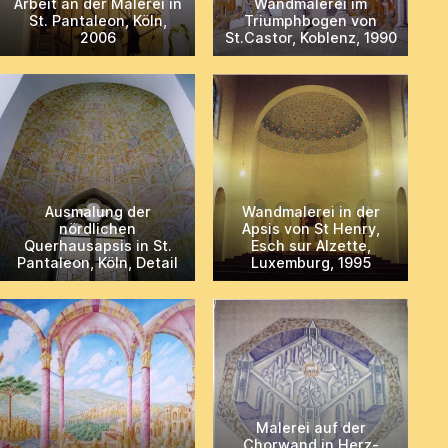
Arbeit an der Malerei in
Wandmalerei im
St. Pantaleon, Köln,
Triumphbogen von
2006
St.Castor, Koblenz, 1990
Ausmalung der
Wandmalerei in der
nördlichen
Apsis von St Henry,
Querhausapsis in St.
Esch sur Alzette,
Pantaleon, Köln, Detail
Luxemburg, 1995
Malerei auf der
Chorwand in Herz-