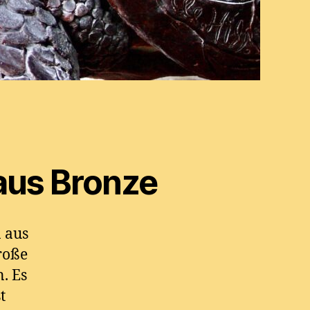
 aus Bronze
 aus
roße
. Es
t